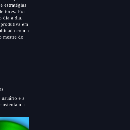
e estratégias
eitores. Por
 dia a dia,
 produtiva em
ombinada com a
o mestre do
os
 usuário e a
 sustentam a