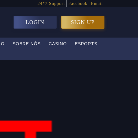
24*7 Support
Facebook
Email
LOGIN
SIGN UP
GO
SOBRE NÓS
CASINO
ESPORTS