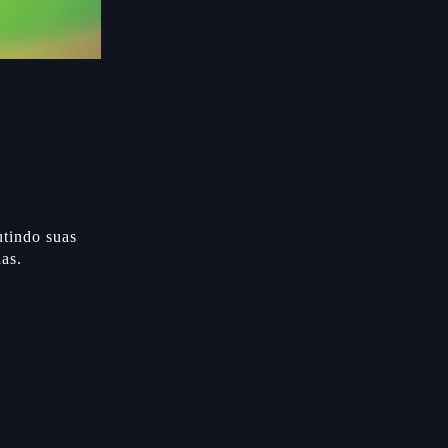
utindo suas
das.