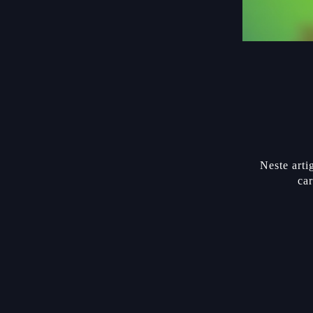
Neste arti
car