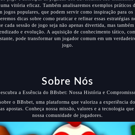
uma vitória eficaz. Também analisaremos exemplos práticos d
em jogos populares, que podem servir como inspiração para os l
ceremos dicas sobre como praticar e refinar essas estratégias no
ue cada sessão de jogo seja não apenas divertida, mas também
endizado e evolução. A aquisição de conhecimento tático, c
nstante, pode transformar um jogador comum em um verdadeir
jogo.
Sobre Nós
escubra a Essência do BBsbet: Nossa História e Compromiss
sobre o BBsbet, uma plataforma que valoriza a experiência do
as apostas. Conheça nossa missão, valores e a tecnologia que
nossa comunidade de jogadores.