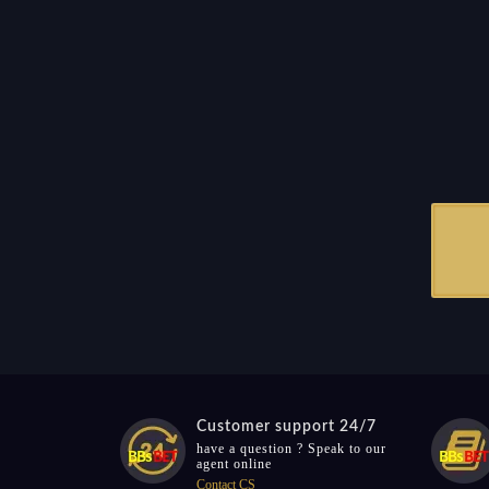
Customer support 24/7
have a question ? Speak to our
agent online
Contact CS