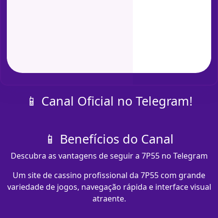
📱 Canal Oficial no Telegram!
📱 Benefícios do Canal
Descubra as vantagens de seguir a 7P55 no Telegram
Um site de cassino profissional da 7P55 com grande
variedade de jogos, navegação rápida e interface visual
atraente.