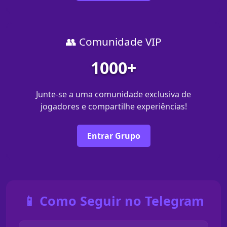
👥 Comunidade VIP
1000+
Junte-se a uma comunidade exclusiva de
jogadores e compartilhe experiências!
Entrar Grupo
📱 Como Seguir no Telegram