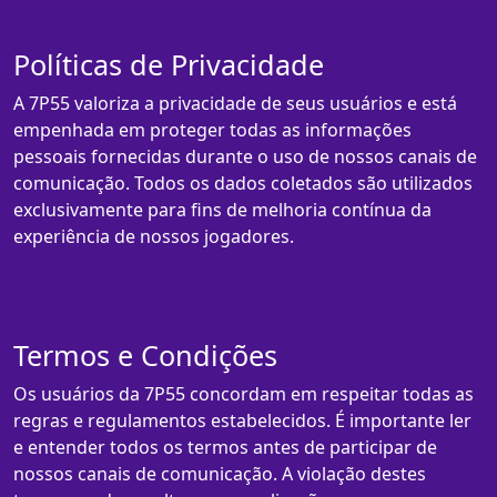
Políticas de Privacidade
A 7P55 valoriza a privacidade de seus usuários e está
empenhada em proteger todas as informações
pessoais fornecidas durante o uso de nossos canais de
comunicação. Todos os dados coletados são utilizados
exclusivamente para fins de melhoria contínua da
experiência de nossos jogadores.
Termos e Condições
Os usuários da 7P55 concordam em respeitar todas as
regras e regulamentos estabelecidos. É importante ler
e entender todos os termos antes de participar de
nossos canais de comunicação. A violação destes