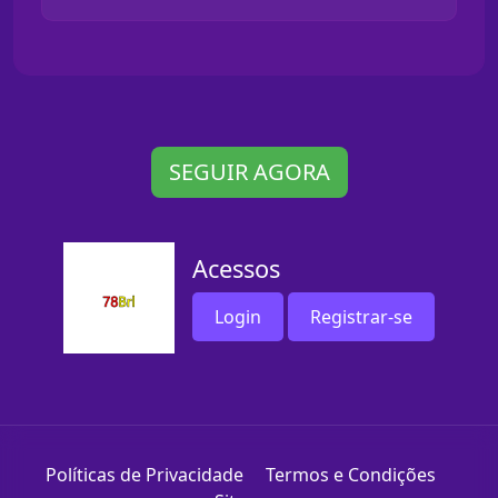
SEGUIR AGORA
Acessos
Login
Registrar-se
Políticas de Privacidade
Termos e Condições