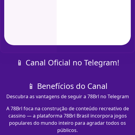
📱 Canal Oficial no Telegram!
📱 Benefícios do Canal
Descubra as vantagens de seguir a 78Brl no Telegram
A 78Brl foca na construção de conteúdo recreativo de
cassino — a plataforma 78Brl Brasil incorpora jogos
populares do mundo inteiro para agradar todos os
públicos.