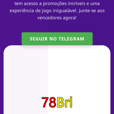
tem acesso a promoções incríveis e uma
experiência de jogo inigualável. Junte-se aos
vencedores agora!
SEGUIR NO TELEGRAM