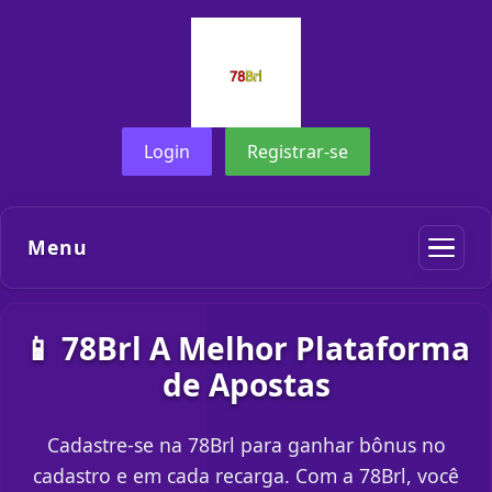
Login
Registrar-se
Menu
📱 78Brl A Melhor Plataforma
de Apostas
Cadastre-se na 78Brl para ganhar bônus no
cadastro e em cada recarga. Com a 78Brl, você