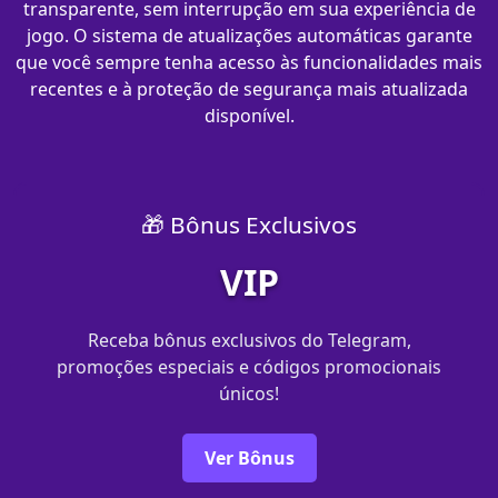
transparente, sem interrupção em sua experiência de
jogo. O sistema de atualizações automáticas garante
que você sempre tenha acesso às funcionalidades mais
recentes e à proteção de segurança mais atualizada
disponível.
🎁 Bônus Exclusivos
VIP
Receba bônus exclusivos do Telegram,
promoções especiais e códigos promocionais
únicos!
Ver Bônus