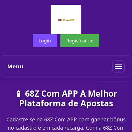
Login
Registrar-se
Menu
📱 68Z Com APP A Melhor
Plataforma de Apostas
Cadastre-se na 68Z Com APP para ganhar bônus
no cadastro e em cada recarga. Com a 68Z Com