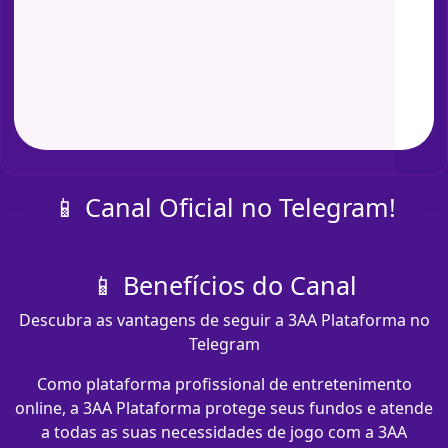
📱 Canal Oficial no Telegram!
📱 Benefícios do Canal
Descubra as vantagens de seguir a 3AA Plataforma no
Telegram
Como plataforma profissional de entretenimento
online, a 3AA Plataforma protege seus fundos e atende
a todas as suas necessidades de jogo com a 3AA