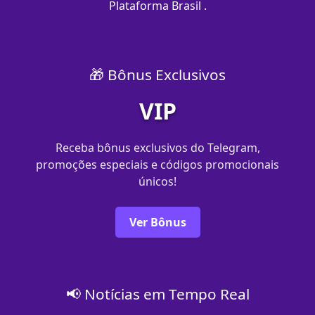
Plataforma Brasil .
🎁 Bônus Exclusivos
VIP
Receba bônus exclusivos do Telegram,
promoções especiais e códigos promocionais
únicos!
Ver Bônus
📢 Notícias em Tempo Real