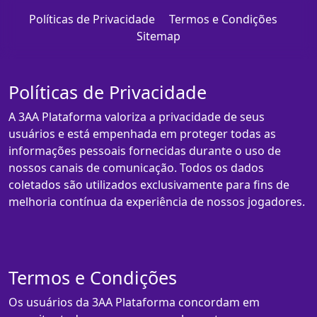
Políticas de Privacidade
Termos e Condições
Sitemap
Políticas de Privacidade
A 3AA Plataforma valoriza a privacidade de seus
usuários e está empenhada em proteger todas as
informações pessoais fornecidas durante o uso de
nossos canais de comunicação. Todos os dados
coletados são utilizados exclusivamente para fins de
melhoria contínua da experiência de nossos jogadores.
Termos e Condições
Os usuários da 3AA Plataforma concordam em