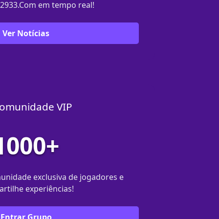
 2933.Com em tempo real!
Ver Notícias
Comunidade VIP
1000+
unidade exclusiva de jogadores e
rtilhe experiências!
Entrar Grupo