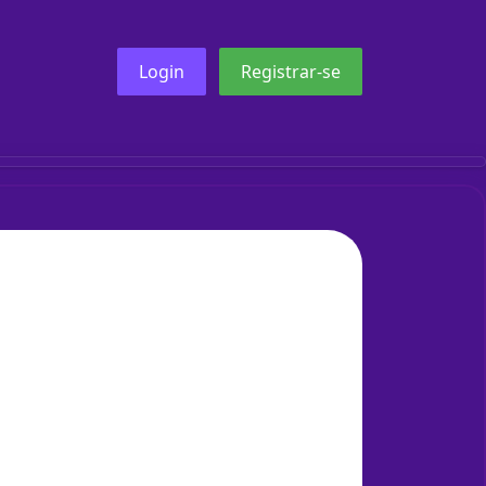
Login
Registrar-se