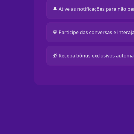
🔔 Ative as notificações para não p
💬 Participe das conversas e interaj
🎁 Receba bônus exclusivos autom