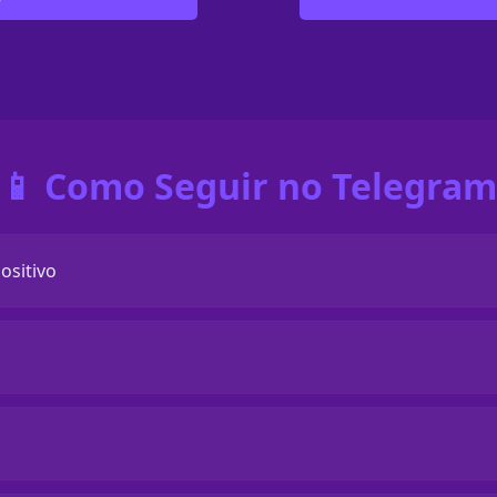
📱 Como Seguir no Telegram
ositivo