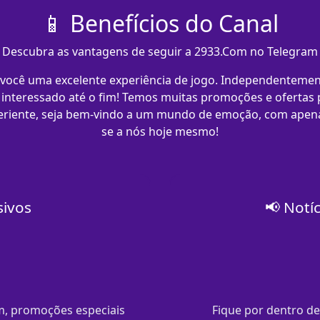
📱 Benefícios do Canal
Descubra as vantagens de seguir a 2933.Com no Telegram
ocê uma excelente experiência de jogo. Independentemente 
interessado até o fim! Temos muitas promoções e ofertas 
iente, seja bem-vindo a um mundo de emoção, com apenas
se a nós hoje mesmo!
sivos
📢 Notí
m, promoções especiais
Fique por dentro d